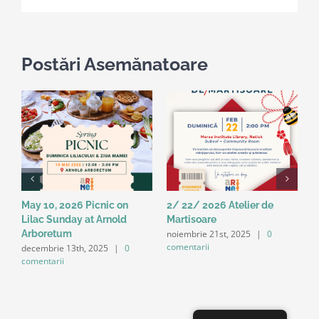
Postări Asemănatoare
May 10, 2026 Picnic on
2/ 22/ 2026 Atelier de
1
Lilac Sunday at Arnold
Martisoare
D
i
noiembrie 21st, 2025
|
0
Arboretum
E
comentarii
decembrie 13th, 2025
|
0
a
comentarii
c