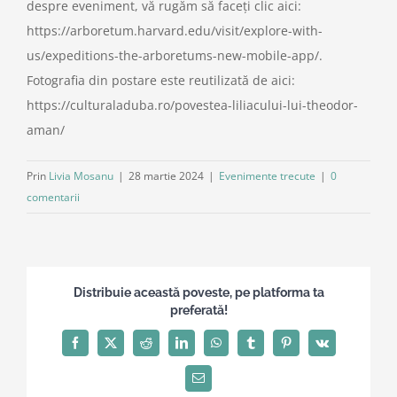
despre eveniment, vă rugăm să faceți clic aici:
https://arboretum.harvard.edu/visit/explore-with-
us/expeditions-the-arboretums-new-mobile-app/.
Fotografia din postare este reutilizată de aici:
https://culturaladuba.ro/povestea-liliacului-lui-theodor-
aman/
Prin
Livia Mosanu
|
28 martie 2024
|
Evenimente trecute
|
0
comentarii
Distribuie această poveste, pe platforma ta
preferată!
Facebook
X
Reddit
LinkedIn
WhatsApp
Tumblr
Pinterest
Vk
E-
mail