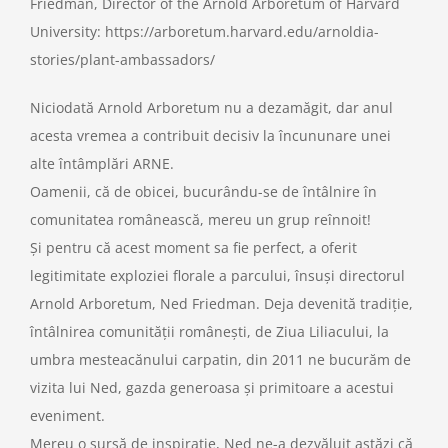
Friedman,
Director of the Arnold Arboretum of Harvard
University: https://arboretum.harvard.edu/arnoldia-
Support Us
stories/plant-ambassadors/
Niciodată Arnold Arboretum nu a dezamăgit, dar anul
Contact
acesta vremea a contribuit decisiv la încununare unei
alte întâmplări ARNE.
Search
Oamenii, că de obicei, bucurându-se de întâlnire în
for:
comunitatea românească, mereu un grup reînnoit!
Și pentru că acest moment sa fie perfect, a oferit
legitimitate exploziei florale a parcului, însuși directorul
Arnold Arboretum, Ned Friedman. Deja devenită tradiție,
întâlnirea comunității românești, de Ziua Liliacului, la
umbra mesteacănului carpatin, din 2011 ne bucurăm de
vizita lui Ned, gazda generoasa și primitoare a acestui
eveniment.
Mereu o sursă de inspirație, Ned ne-a dezvăluit astăzi că