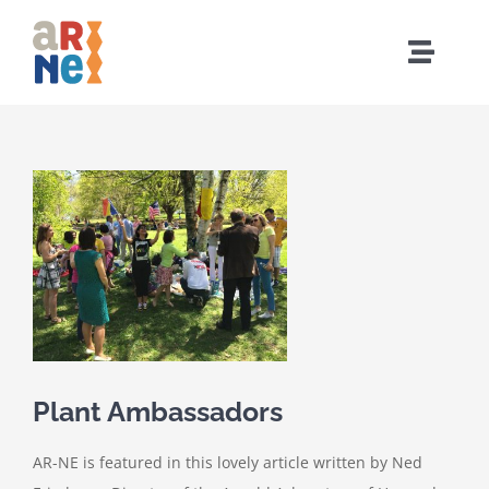
Skip
to
Toggle
content
Naviga
Home
View
Who We Are
Larger
Image
What We Do
Events
Community
Plant Ambassadors
AR-NE is featured in this lovely article written
by Ned
Resources